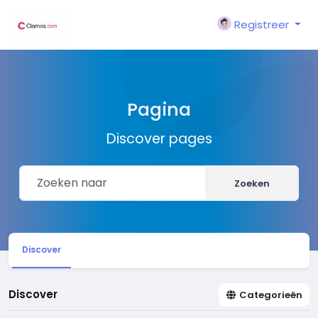
Registreer
Pagina
Discover pages
Zoeken
Discover
Discover
Categorieën