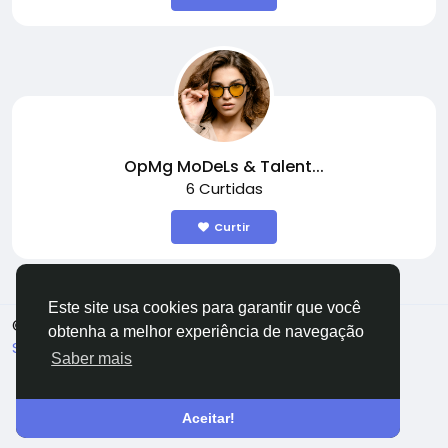
OpMg MoDeLs & Talent...
6 Curtidas
Curtir
Este site usa cookies para garantir que você
© 2026
Portuguese (Brazil)
obtenha a melhor experiência de navegação
Sobre
Termos
Privacidade
Fale conosco
Saber mais
Aceitar!