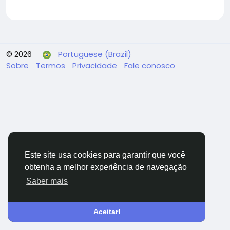
© 2026
Portuguese (Brazil)
Sobre
Termos
Privacidade
Fale conosco
Este site usa cookies para garantir que você
obtenha a melhor experiência de navegação
Saber mais
Aceitar!