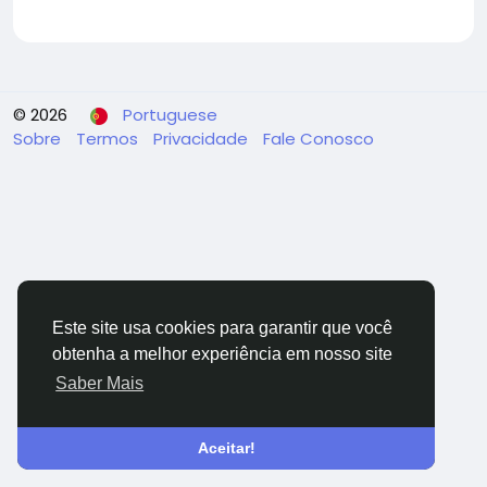
© 2026
Portuguese
Sobre
Termos
Privacidade
Fale Conosco
Este site usa cookies para garantir que você
obtenha a melhor experiência em nosso site
Saber Mais
Aceitar!